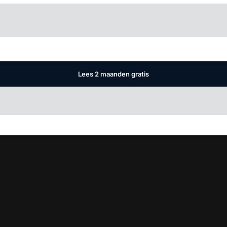
Log in
om dit artikel te lezen.
Lees 2 maanden gratis