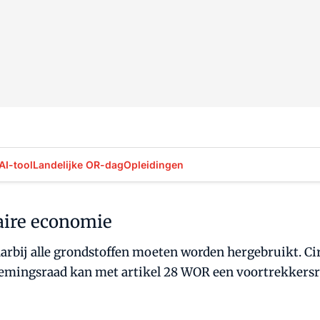
AI-tool
Landelijke OR-dag
Opleidingen
laire economie
arbij alle grondstoffen moeten worden hergebruikt. Ci
ngsraad kan met artikel 28 WOR een voortrekkersrol 