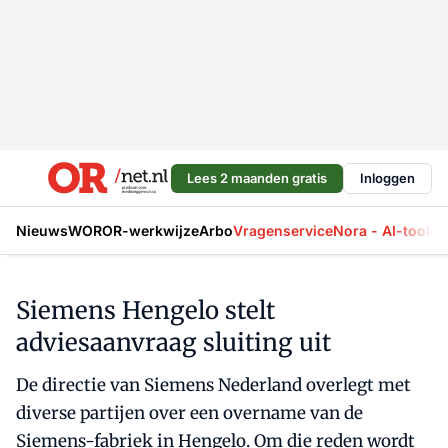
Lees 2 maanden gratis
Inloggen
Nieuws
WOR
OR-werkwijze
Arbo
Vragenservice
Nora - AI-tool
La
Siemens Hengelo stelt
adviesaanvraag sluiting uit
De directie van Siemens Nederland overlegt met
diverse partijen over een overname van de
Siemens-fabriek in Hengelo. Om die reden wordt