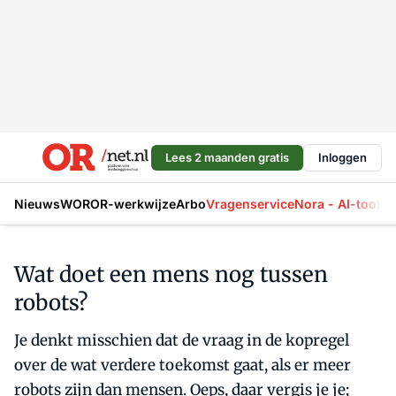
Lees 2 maanden gratis
Inloggen
Nieuws
WOR
OR-werkwijze
Arbo
Vragenservice
Nora - AI-tool
La
Wat doet een mens nog tussen
robots?
Je denkt misschien dat de vraag in de kopregel
over de wat verdere toekomst gaat, als er meer
robots zijn dan mensen. Oeps, daar vergis je je;