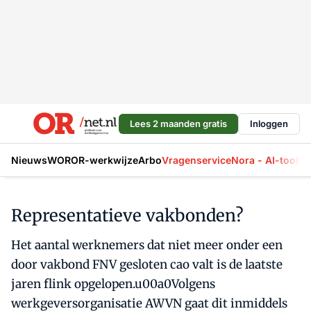
Lees 2 maanden gratis
Inloggen
Nieuws
WOR
OR-werkwijze
Arbo
Vragenservice
Nora - AI-tool
La
Representatieve vakbonden?
Het aantal werknemers dat niet meer onder een
door vakbond FNV gesloten cao valt is de laatste
jaren flink opgelopen.u00a0Volgens
werkgeversorganisatie AWVN gaat dit inmiddels