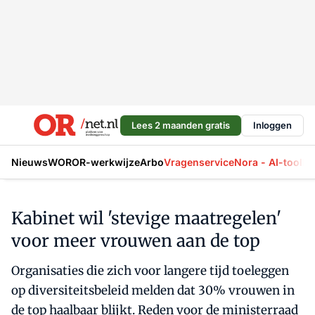
Lees 2 maanden gratis
Inloggen
Nieuws
WOR
OR-werkwijze
Arbo
Vragenservice
Nora - AI-tool
La
Kabinet wil 'stevige maatregelen'
voor meer vrouwen aan de top
Organisaties die zich voor langere tijd toeleggen
op diversiteitsbeleid melden dat 30% vrouwen in
de top haalbaar blijkt. Reden voor de ministerraad