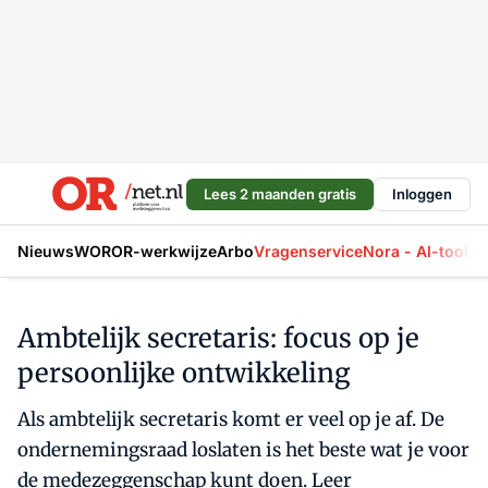
Lees 2 maanden gratis
Inloggen
Nieuws
WOR
OR-werkwijze
Arbo
Vragenservice
Nora - AI-tool
La
Ambtelijk secretaris: focus op je
persoonlijke ontwikkeling
Als ambtelijk secretaris komt er veel op je af. De
ondernemingsraad loslaten is het beste wat je voor
de medezeggenschap kunt doen. Leer