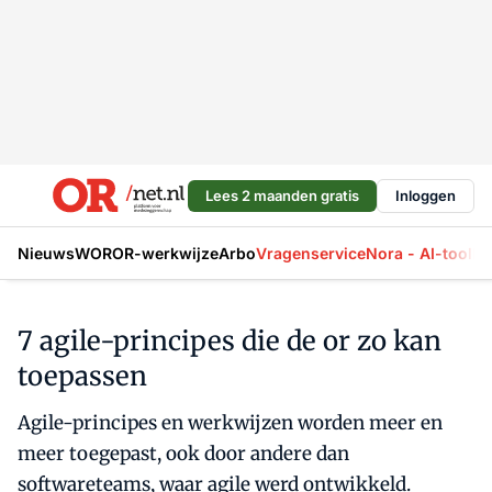
Lees 2 maanden gratis
Inloggen
Nieuws
WOR
OR-werkwijze
Arbo
Vragenservice
Nora - AI-tool
La
7 agile-principes die de or zo kan
toepassen
Agile-principes en werkwijzen worden meer en
meer toegepast, ook door andere dan
softwareteams, waar agile werd ontwikkeld.