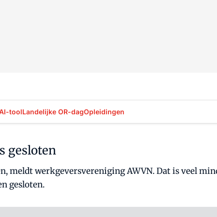
AI-tool
Landelijke OR-dag
Opleidingen
s gesloten
ten, meldt werkgeversvereniging AWVN. Dat is veel min
n gesloten.