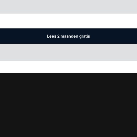
Log in
om dit artikel te lezen.
Lees 2 maanden gratis