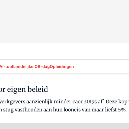
AI-tool
Landelijke OR-dag
Opleidingen
r eigen beleid
erkgevers aanzienlijk minder caou2019s af'. Deze kop w
n stug vasthouden aan hun looneis van maar liefst 5%.