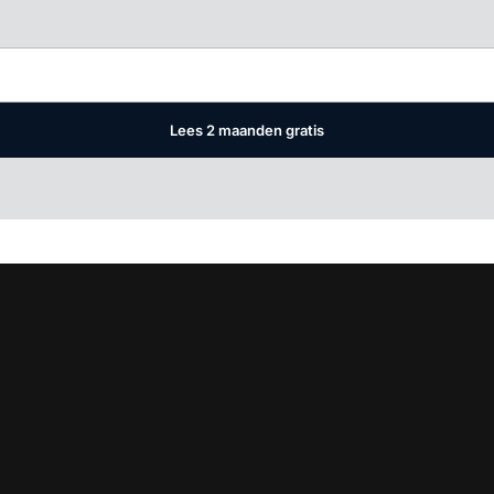
Log in
om dit artikel te lezen.
Lees 2 maanden gratis