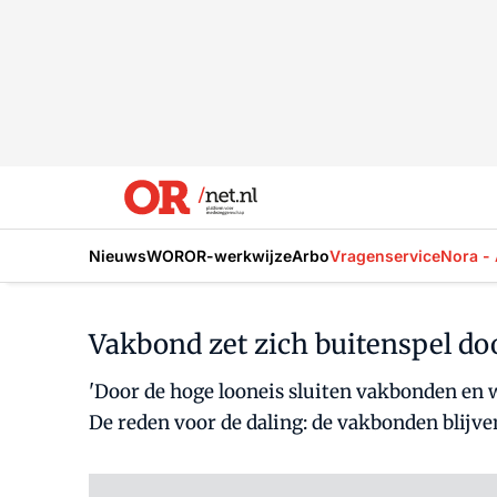
Nieuws
WOR
OR-werkwijze
Arbo
Vragenservice
Nora - 
Vakbond zet zich buitenspel doo
'Door de hoge looneis sluiten vakbonden en w
De reden voor de daling: de vakbonden blijve