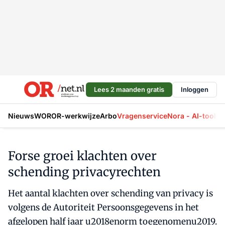
Lees 2 maanden gratis
Inloggen
Nieuws
WOR
OR-werkwijze
Arbo
Vragenservice
Nora - AI-tool
La
Forse groei klachten over
schending privacyrechten
Het aantal klachten over schending van privacy is
volgens de Autoriteit Persoonsgegevens in het
afgelopen half jaar u2018enorm toegenomenu2019.