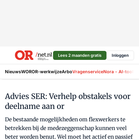
Lees 2 maanden gratis
Inloggen
Nieuws
WOR
OR-werkwijze
Arbo
Vragenservice
Nora - AI-tool
La
Advies SER: Verhelp obstakels voor
deelname aan or
De bestaande mogelijkheden om flexwerkers te
betrekken bij de medezeggenschap kunnen veel
beter worden benut. Wel moet het actief en passief