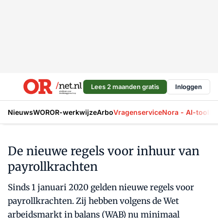
Lees 2 maanden gratis
Inloggen
Nieuws
WOR
OR-werkwijze
Arbo
Vragenservice
Nora - AI-tool
La
De nieuwe regels voor inhuur van
payrollkrachten
Sinds 1 januari 2020 gelden nieuwe regels voor
payrollkrachten. Zij hebben volgens de Wet
arbeidsmarkt in balans (WAB) nu minimaal