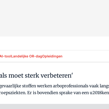
AI-tool
Landelijke OR-dag
Opleidingen
ls moet sterk verbeteren'
vaarlijke stoffen werken arboprofessionals vaak langs e
oepsziekten. Er is bovendien sprake van een u2018kenn