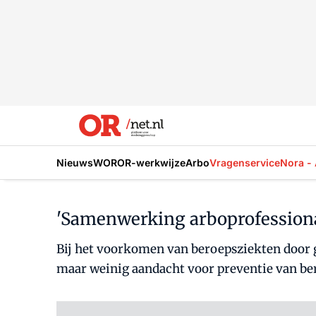
Nieuws
WOR
OR-werkwijze
Arbo
Vragenservice
Nora - 
'Samenwerking arboprofessiona
Bij het voorkomen van beroepsziekten door ge
maar weinig aandacht voor preventie van ber