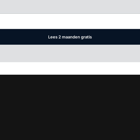
Log in
om dit artikel te lezen.
Lees 2 maanden gratis