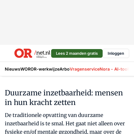
Lees 2 maanden gratis
Inloggen
Nieuws
WOR
OR-werkwijze
Arbo
Vragenservice
Nora - AI-tool
La
Duurzame inzetbaarheid: mensen
in hun kracht zetten
De traditionele opvatting van duurzame
inzetbaarheid is te smal. Het gaat niet alleen over
fysieke en/of mentale gezondheid, maar over de