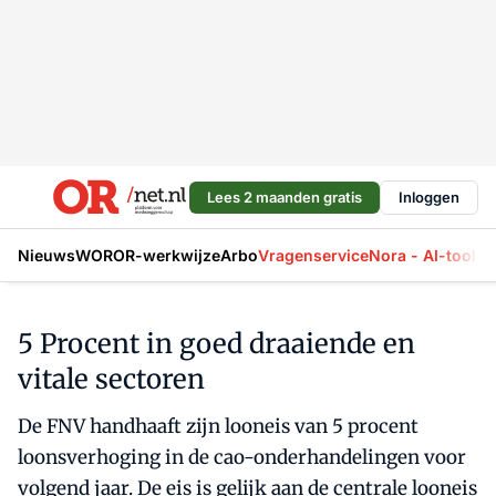
Lees 2 maanden gratis
Inloggen
Nieuws
WOR
OR-werkwijze
Arbo
Vragenservice
Nora - AI-tool
La
5 Procent in goed draaiende en
vitale sectoren
De FNV handhaaft zijn looneis van 5 procent
loonsverhoging in de cao-onderhandelingen voor
volgend jaar. De eis is gelijk aan de centrale looneis