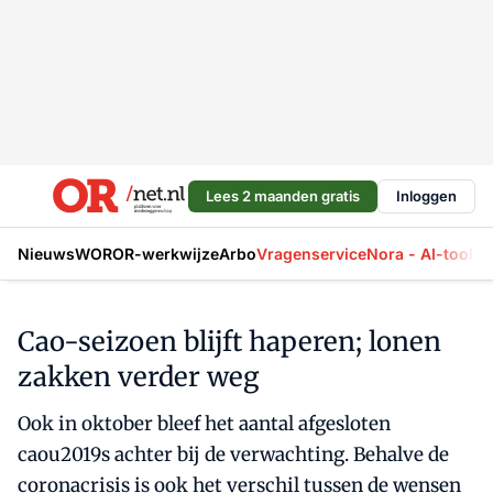
Lees 2 maanden gratis
Inloggen
Nieuws
WOR
OR-werkwijze
Arbo
Vragenservice
Nora - AI-tool
La
Cao-seizoen blijft haperen; lonen
zakken verder weg
Ook in oktober bleef het aantal afgesloten
caou2019s achter bij de verwachting. Behalve de
coronacrisis is ook het verschil tussen de wensen