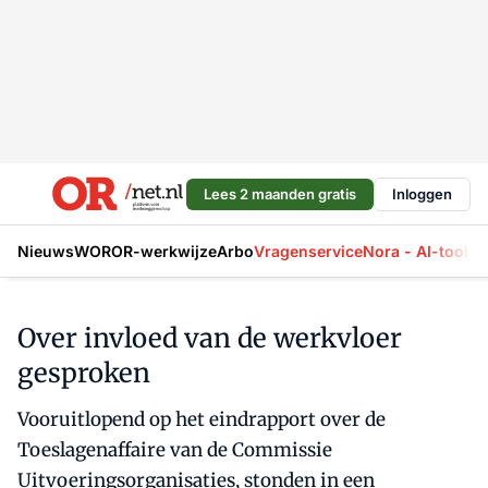
Lees 2 maanden gratis
Inloggen
Nieuws
WOR
OR-werkwijze
Arbo
Vragenservice
Nora - AI-tool
La
Over invloed van de werkvloer
gesproken
Vooruitlopend op het eindrapport over de
Toeslagenaffaire van de Commissie
Uitvoeringsorganisaties, stonden in een