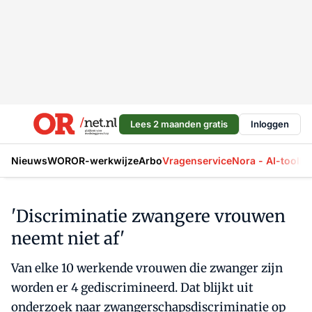
Lees 2 maanden gratis
Inloggen
Nieuws
WOR
OR-werkwijze
Arbo
Vragenservice
Nora - AI-tool
La
'Discriminatie zwangere vrouwen
neemt niet af'
Van elke 10 werkende vrouwen die zwanger zijn
worden er 4 gediscrimineerd. Dat blijkt uit
onderzoek naar zwangerschapsdiscriminatie op