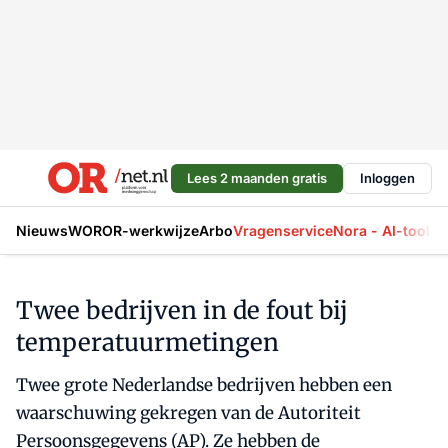
Lees 2 maanden gratis
Inloggen
Nieuws
WOR
OR-werkwijze
Arbo
Vragenservice
Nora - AI-tool
La
Twee bedrijven in de fout bij
temperatuurmetingen
Twee grote Nederlandse bedrijven hebben een
waarschuwing gekregen van de Autoriteit
Persoonsgegevens (AP). Ze hebben de