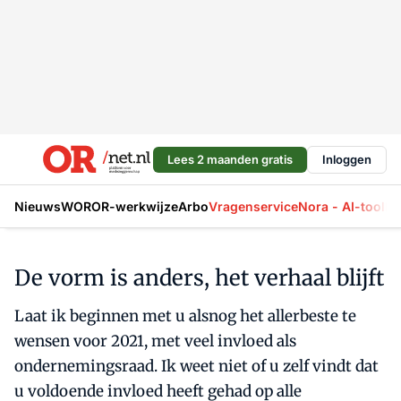
Lees 2 maanden gratis
Inloggen
Nieuws
WOR
OR-werkwijze
Arbo
Vragenservice
Nora - AI-tool
La
De vorm is anders, het verhaal blijft
Laat ik beginnen met u alsnog het allerbeste te
wensen voor 2021, met veel invloed als
ondernemingsraad. Ik weet niet of u zelf vindt dat
u voldoende invloed heeft gehad op alle