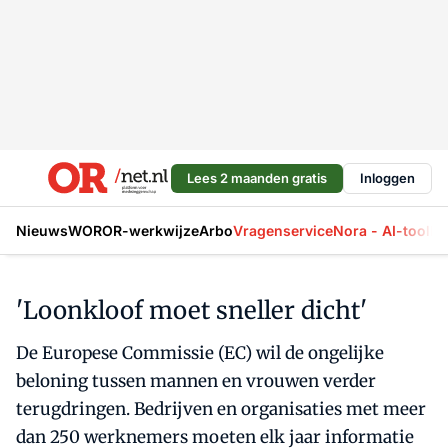
Lees 2 maanden gratis
Inloggen
Nieuws
WOR
OR-werkwijze
Arbo
Vragenservice
Nora - AI-tool
La
'Loonkloof moet sneller dicht'
De Europese Commissie (EC) wil de ongelijke
beloning tussen mannen en vrouwen verder
terugdringen. Bedrijven en organisaties met meer
dan 250 werknemers moeten elk jaar informatie