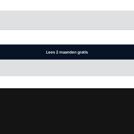
Log in
om dit artikel te lezen.
Lees 2 maanden gratis