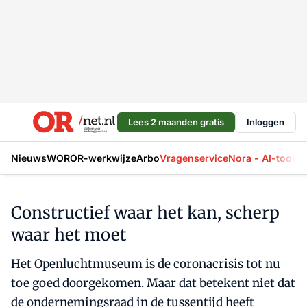
Lees 2 maanden gratis
Inloggen
Nieuws
WOR
OR-werkwijze
Arbo
Vragenservice
Nora - AI-tool
La
Constructief waar het kan, scherp
waar het moet
Het Openluchtmuseum is de coronacrisis tot nu
toe goed doorgekomen. Maar dat betekent niet dat
de ondernemingsraad in de tussentijd heeft