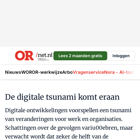
Lees 2 maanden gratis
Inloggen
Nieuws
WOR
OR-werkwijze
Arbo
Vragenservice
Nora - AI-tool
La
De digitale tsunami komt eraan
Digitale ontwikkelingen voorspellen een tsunami
van veranderingen voor werk en organisaties.
Schattingen over de gevolgen variu00ebren, maar
verwacht wordt dat zeker de helft van de