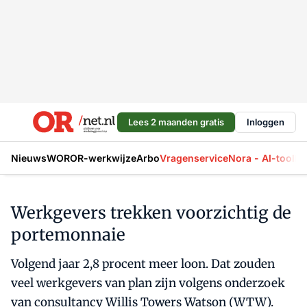
Lees 2 maanden gratis
Inloggen
Nieuws
WOR
OR-werkwijze
Arbo
Vragenservice
Nora - AI-tool
La
Werkgevers trekken voorzichtig de
portemonnaie
Volgend jaar 2,8 procent meer loon. Dat zouden
veel werkgevers van plan zijn volgens onderzoek
van consultancy Willis Towers Watson (WTW).