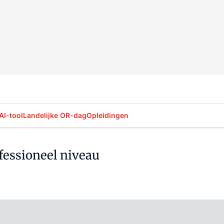
AI-tool
Landelijke OR-dag
Opleidingen
fessioneel niveau
Log in
om dit artikel te lezen.