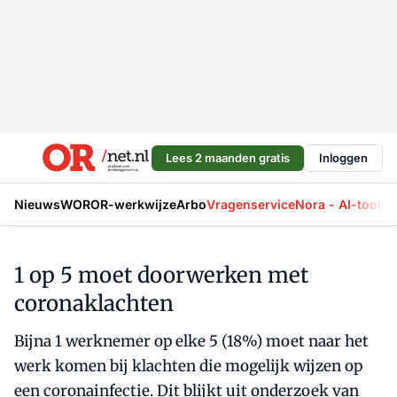
Lees 2 maanden gratis
Inloggen
Nieuws
WOR
OR-werkwijze
Arbo
Vragenservice
Nora - AI-tool
La
1 op 5 moet doorwerken met
coronaklachten
Bijna 1 werknemer op elke 5 (18%) moet naar het
werk komen bij klachten die mogelijk wijzen op
een coronainfectie. Dit blijkt uit onderzoek van