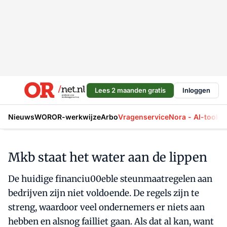
Lees 2 maanden gratis
Inloggen
Nieuws
WOR
OR-werkwijze
Arbo
Vragenservice
Nora - AI-tool
La
Mkb staat het water aan de lippen
De huidige financiu00eble steunmaatregelen aan
bedrijven zijn niet voldoende. De regels zijn te
streng, waardoor veel ondernemers er niets aan
hebben en alsnog failliet gaan. Als dat al kan, want