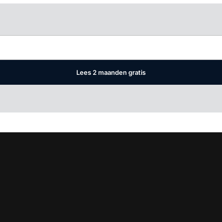
Log in
om dit artikel te lezen.
Lees 2 maanden gratis