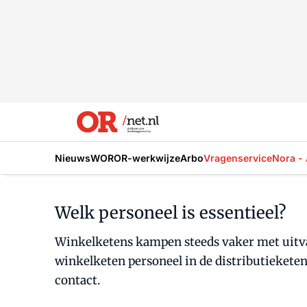
Nieuws
WOR
OR-werkwijze
Arbo
Vragenservice
Nora - 
Welk personeel is essentieel?
Winkelketens kampen steeds vaker met uitval
winkelketen personeel in de distributieketen
contact.