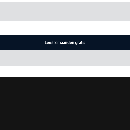
Log in
om dit artikel te lezen.
Lees 2 maanden gratis