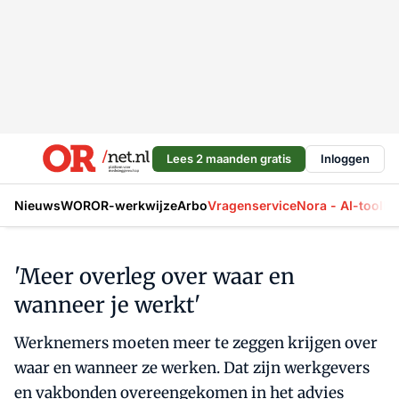
Lees 2 maanden gratis
Inloggen
Nieuws
WOR
OR-werkwijze
Arbo
Vragenservice
Nora - AI-tool
La
'Meer overleg over waar en
wanneer je werkt'
Werknemers moeten meer te zeggen krijgen over
waar en wanneer ze werken. Dat zijn werkgevers
en vakbonden overeengekomen in het advies