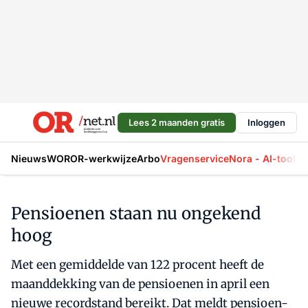
Lees 2 maanden gratis
Inloggen
Nieuws
WOR
OR-werkwijze
Arbo
Vragenservice
Nora - AI-tool
La
Pensioenen staan nu ongekend
hoog
Met een gemiddelde van 122 procent heeft de
maanddekking van de pensioenen in april een
nieuwe recordstand bereikt. Dat meldt pensioen-