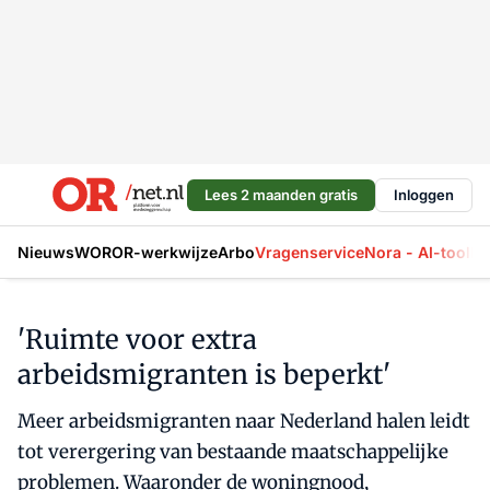
Lees 2 maanden gratis
Inloggen
Nieuws
WOR
OR-werkwijze
Arbo
Vragenservice
Nora - AI-tool
La
'Ruimte voor extra
arbeidsmigranten is beperkt'
Meer arbeidsmigranten naar Nederland halen leidt
tot verergering van bestaande maatschappelijke
problemen. Waaronder de woningnood,