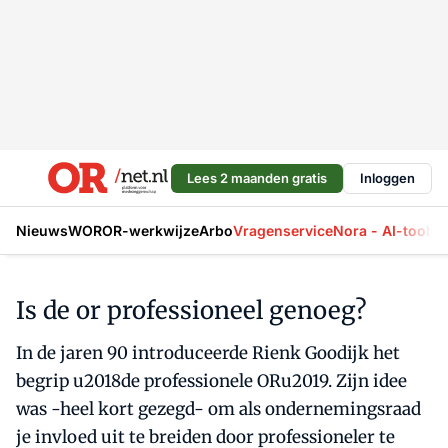
Lees 2 maanden gratis
Inloggen
Nieuws
WOR
OR-werkwijze
Arbo
Vragenservice
Nora - AI-tool
La
Is de or professioneel genoeg?
In de jaren 90 introduceerde Rienk Goodijk het
begrip u2018de professionele ORu2019. Zijn idee
was -heel kort gezegd- om als ondernemingsraad
je invloed uit te breiden door professioneler te