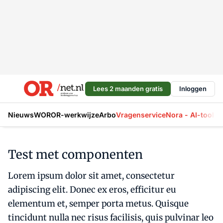
Lees 2 maanden gratis
Inloggen
Nieuws
WOR
OR-werkwijze
Arbo
Vragenservice
Nora - AI-tool
La
Test met componenten
Lorem ipsum dolor sit amet, consectetur
adipiscing elit. Donec ex eros, efficitur eu
elementum et, semper porta metus. Quisque
tincidunt nulla nec risus facilisis, quis pulvinar leo