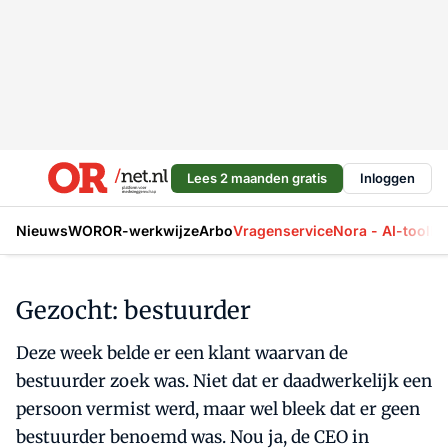
Lees 2 maanden gratis
Inloggen
Nieuws
WOR
OR-werkwijze
Arbo
Vragenservice
Nora - AI-tool
La
Gezocht: bestuurder
Deze week belde er een klant waarvan de
bestuurder zoek was. Niet dat er daadwerkelijk een
persoon vermist werd, maar wel bleek dat er geen
bestuurder benoemd was. Nou ja, de CEO in