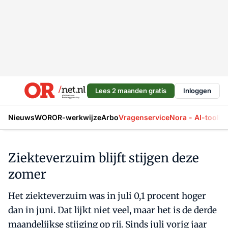
Lees 2 maanden gratis
Inloggen
Nieuws
WOR
OR-werkwijze
Arbo
Vragenservice
Nora - AI-tool
La
Ziekteverzuim blijft stijgen deze
zomer
Het ziekteverzuim was in juli 0,1 procent hoger
dan in juni. Dat lijkt niet veel, maar het is de derde
maandelijkse stijging op rij. Sinds juli vorig jaar