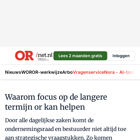
Lees 2 maanden gratis
Inloggen
Nieuws
WOR
OR-werkwijze
Arbo
Vragenservice
Nora - AI-tool
La
Waarom focus op de langere
termijn or kan helpen
Door alle dagelijkse zaken komt de
ondernemingsraad en bestuurder niet altijd toe
aan strategische vraagstukken. Zo komen