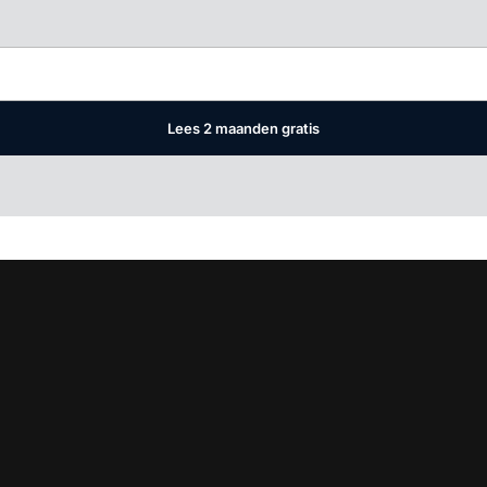
Log in
om dit artikel te lezen.
Lees 2 maanden gratis