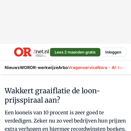
Lees 2 maanden gratis
Inloggen
Nieuws
WOR
OR-werkwijze
Arbo
Vragenservice
Nora - AI-tool
La
Wakkert graaiflatie de loon-
prijsspiraal aan?
Een looneis van 10 procent is zeer goed te
verdedigen. Zeker nu zo veel bedrijven hun prijzen
extra verhogen en hiermee recordwinsten boeken.