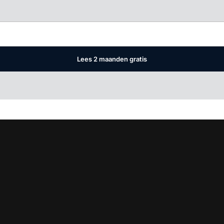
Log in
om dit artikel te lezen.
Lees 2 maanden gratis