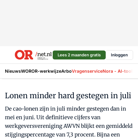
Lees 2 maanden gratis
Inloggen
Nieuws
WOR
OR-werkwijze
Arbo
Vragenservice
Nora - AI-tool
La
Lonen minder hard gestegen in juli
De cao-lonen zijn in juli minder gestegen dan in
mei en juni. Uit definitieve cijfers van
werkgeversvereniging AWVN blijkt een gemiddeld
stijgingspercentage van 7,3 procent. Bijna een