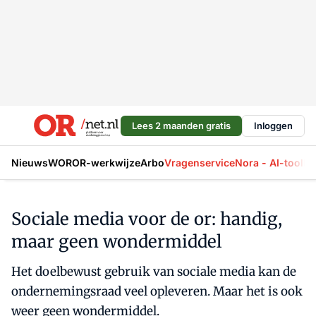
Lees 2 maanden gratis
Inloggen
Nieuws
WOR
OR-werkwijze
Arbo
Vragenservice
Nora - AI-tool
La
Sociale media voor de or: handig,
maar geen wondermiddel
Het doelbewust gebruik van sociale media kan de
ondernemingsraad veel opleveren. Maar het is ook
weer geen wondermiddel.