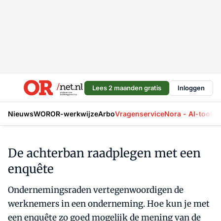
Lees 2 maanden gratis
Inloggen
Nieuws
WOR
OR-werkwijze
Arbo
Vragenservice
Nora - AI-tool
La
De achterban raadplegen met een
enquête
Ondernemingsraden vertegenwoordigen de
werknemers in een onderneming. Hoe kun je met
een enquête zo goed mogelijk de mening van de