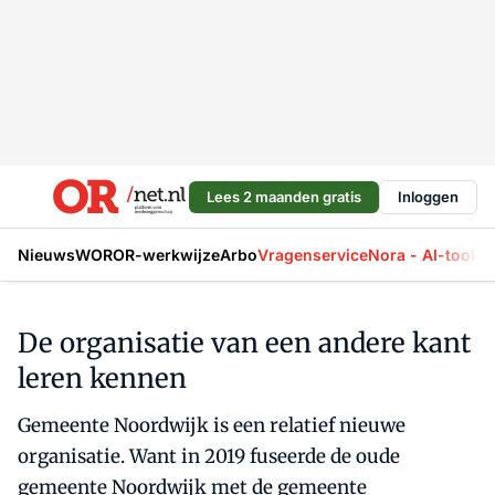
Lees 2 maanden gratis
Inloggen
Nieuws
WOR
OR-werkwijze
Arbo
Vragenservice
Nora - AI-tool
La
De organisatie van een andere kant
leren kennen
Gemeente Noordwijk is een relatief nieuwe
organisatie. Want in 2019 fuseerde de oude
gemeente Noordwijk met de gemeente