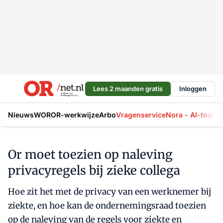
Lees 2 maanden gratis
Inloggen
Nieuws
WOR
OR-werkwijze
Arbo
Vragenservice
Nora - AI-tool
La
Or moet toezien op naleving
privacyregels bij zieke collega
Hoe zit het met de privacy van een werknemer bij
ziekte, en hoe kan de ondernemingsraad toezien
op de naleving van de regels voor ziekte en