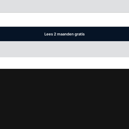
Log in
om dit artikel te lezen.
Lees 2 maanden gratis