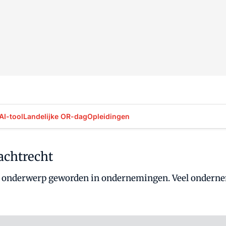
AI-tool
Landelijke OR-dag
Opleidingen
lachtrecht
jk onderwerp geworden in ondernemingen. Veel ondern