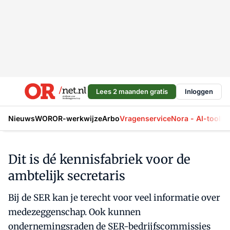
Lees 2 maanden gratis
Inloggen
Nieuws
WOR
OR-werkwijze
Arbo
Vragenservice
Nora - AI-tool
La
Dit is dé kennisfabriek voor de
ambtelijk secretaris
Bij de SER kan je terecht voor veel informatie over
medezeggenschap. Ook kunnen
ondernemingsraden de SER-bedrijfscommissies