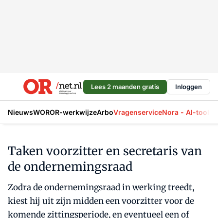
Lees 2 maanden gratis
Inloggen
Nieuws
WOR
OR-werkwijze
Arbo
Vragenservice
Nora - AI-tool
La
Taken voorzitter en secretaris van
de ondernemingsraad
Zodra de ondernemingsraad in werking treedt,
kiest hij uit zijn midden een voorzitter voor de
komende zittingsperiode, en eventueel een of