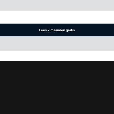
Log in
om dit artikel te lezen.
Lees 2 maanden gratis