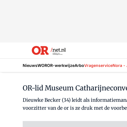
Nieuws
WOR
OR-werkwijze
Arbo
Vragenservice
Nora - 
OR-lid Museum Catharijneconve
Dieuwke Becker (34) leidt als informatieman
voorzitter van de or is ze druk met de voor